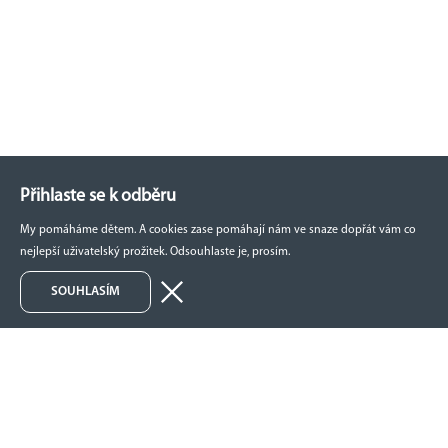
Přihlaste se k odběru
našich novinek!
My pomáháme dětem. A cookies zase pomáhají nám ve snaze dopřát vám co
nejlepší uživatelský prožitek. Odsouhlaste je, prosím.
SOUHLASÍM
ODEBIRAT