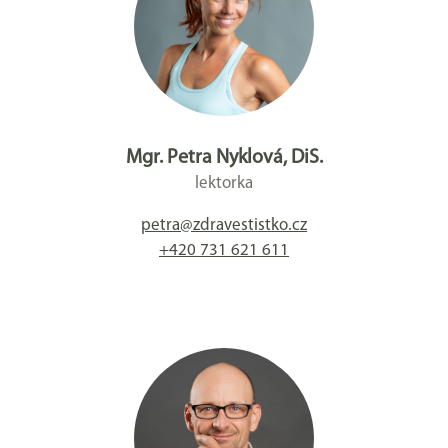
Mgr. Petra Nyklová, DiS.
lektorka
petra@zdravestistko.cz
+420 731 621 611