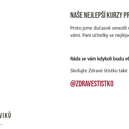
Naše nejlepší kurzy p
Proto jsme dočasně omezili v
vámi. Paní učitelky se nejlép
Ráda se vám kdykoli budu v
Sledujte Zdravé štístko také 
@zdravestistko
VIKŮ