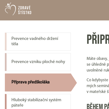
PŘIP
Prevence vadného držení
těla
Máte obavy, 
Prevence vzniku ploché nohy
se úhledně p
uvolněné ruk
Co kdybyste 
Příprava předškoláka
mých seminář
v mateřské š
Hluboký stabilizační systém
BĚHEM PÁ
páteře