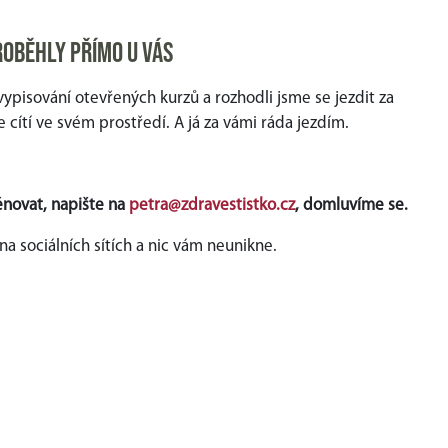
roběhly přímo u vás
ypisování otevřených kurzů a rozhodli jsme se jezdit za
e cítí ve svém prostředí. A já za vámi ráda jezdím.
ěnovat, napište na
petra@zdravestistko.cz
, domluvíme se.
na sociálních sítích a nic vám neunikne.