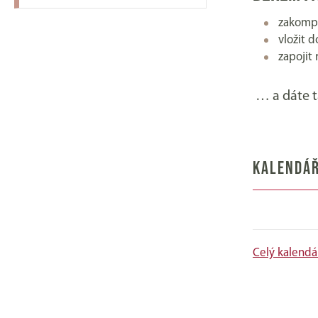
zakompo
vložit 
zapojit
… a dáte t
KALENDÁŘ
Celý kalendá