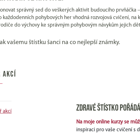
novat správný sed do veškerých aktivit budoucího prvňáčka – uč
do každodenních pohybových her vhodná rozvojová cvičení, na kt
 rodiče do výchovy ke správným pohybovým návykům jejich dět
ak vašemu štístku šanci na co nejlepší známky.
 AKCÍ
Zdravé štístko pořádá
ř akcí
Na moje online kurzy se může
inspiraci pro vaše cvičení s 