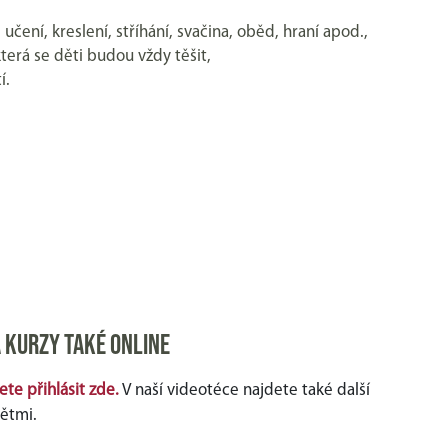
ení, kreslení, stříhání, svačina, oběd, hraní apod.,
erá se děti budou vždy těšit,
í.
 kurzy také online
te přihlásit zde.
V naší videotéce najdete také další
dětmi.