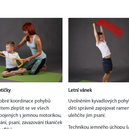
botičky
Letní vánek
obré koordinace pohybů
Uvolněním kyvadlových pohy
tem zlepšit se ve všech
děti správně zapojovat ramen
pojených s jemnou motorikou,
ulehčíte jim psaní.
ání, psaní, zavazování tkaniček
Technikou jemného úchopu š