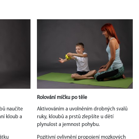
Rolování míčku po těle
bů naučíte
Aktivováním a uvolněním drobných svalů
ní kloub a
ruky, kloubů a prstů zlepšíte u dětí
plynulost a jemnost pohybu.
átku
Pozitivní ovlivnění propojení mozkových