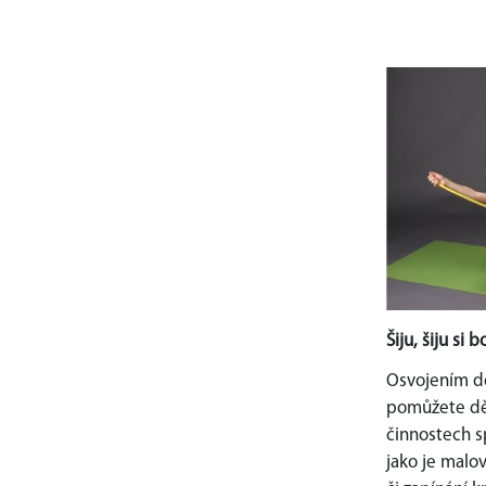
Šiju, šiju si 
Osvojením d
pomůžete dě
činnostech s
jako je malov