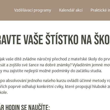
Vzdělávací programy
Kalendář akcí
Praktické 
RAVTE VAŠE ŠTÍSTKO NA ŠK
jak vaše dítě zvládne náročný přechod z mateřské školy do první
sát a zvýšilo své šance na dobré známky? Vyladěním jemné mo
y mu zajistíte nejlepší možné podmínky do začátku studia.
po absolvování jednoho našeho kurzu ovládli účinné metody ro
ích poprvé odhaluji konkrétní cviky, které propojují hluboké zn
kole.
R HODIN SE NAUČÍTE: