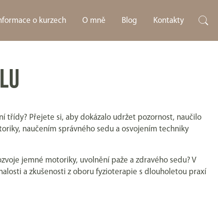
informace o kurzech
O mně
Blog
Kontakty
OLU
 třídy? Přejete si, aby dokázalo udržet pozornost, naučilo
toriky, naučením správného sedu a osvojením techniky
zvoje jemné motoriky, uvolnění paže a zdravého sedu? V
alosti a zkušenosti z oboru fyzioterapie s dlouholetou praxí